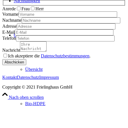
Nachhaltigkeit
Anrede
Frau
Herr
Vorname
Nachname
Adresse
E-Mail
Granulate
Telefon
Nachricht
Ich akzeptiere die
Datenschutzbestimmungen
.
Please
leave
Übersicht
this
field
Kontakt
Datenschutz
Impressum
empty.
Copyright © 2021 Frielinghaus GmbH
Nach oben scrollen
Bio-HDPE