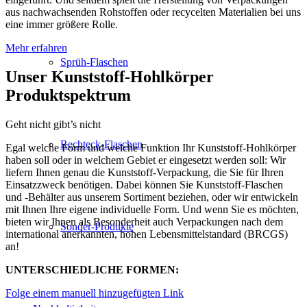
aus nachwachsenden Rohstoffen oder recycelten Materialien bei uns
eine immer größere Rolle.
Mehr erfahren
Sprüh-Flaschen
Unser Kunststoff-Hohlkörper
Produktspektrum
Geht nicht gibt’s nicht
Rechteck-Flaschen
Egal welche Form und welche Funktion Ihr Kunststoff-Hohlkörper
haben soll oder in welchem Gebiet er eingesetzt werden soll: Wir
liefern Ihnen genau die Kunststoff-Verpackung, die Sie für Ihren
Einsatzzweck benötigen. Dabei können Sie Kunststoff-Flaschen
und -Behälter aus unserem Sortiment beziehen, oder wir entwickeln
mit Ihnen Ihre eigene individuelle Form. Und wenn Sie es möchten,
bieten wir Ihnen als Besonderheit auch Verpackungen nach dem
Sonder-Produkte
international anerkannten, hohen Lebensmittelstandard (BRCGS)
an!
UNTERSCHIEDLICHE FORMEN:
Folge einem manuell hinzugefügten Link