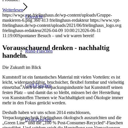
Weiterlesen
https://www.vpt-frielinghaus.de/wp-content/uploads/Gruppe-
Übersicht
maskieren-6.png
360
413
frielinghaus-redakteur
https://www.vpt-
frielinghaus.de/wp-content/uploads/2021/06/frielinghaus_logo.svg
frielinghaus-redakteur
2026-04-09 10:00:21
2026-06-11
11:19:00
Spontaner Besuch – und wir waren bereit!
Vorausschauend denken - nachhaltig
Rund-Flaschen
handeln.
Die Zukunft im Blick
Kunststoff ist ein fantastisches Material mit vielen Vorteilen: es ist
leicht, widerstandsfähig, bruchsicher, flexibel formbar und vielseitig
Griff-Flaschen
einsetzbar. Auch in der Verpackungsindustrie hat Kunststoff seinen
festen Platz – und damit das so bleibt, müssen bei der Herstellung
von Kunststoffen Themen wie Nachhaltigkeit und Ökologie immer
mehr in den Fokus gerückt werden.
Deshalb haben wir uns schon 2014 entschlossen,
Verpackungstechnik Frielinghaus ökologisch auszurichten und die
Oval-Flaschen
„Green Line“ und die „100 % Post-Consumer-Recycled“-Flaschen
eingeführt. Und seitdem spielt die Herstellung von Verpackungen