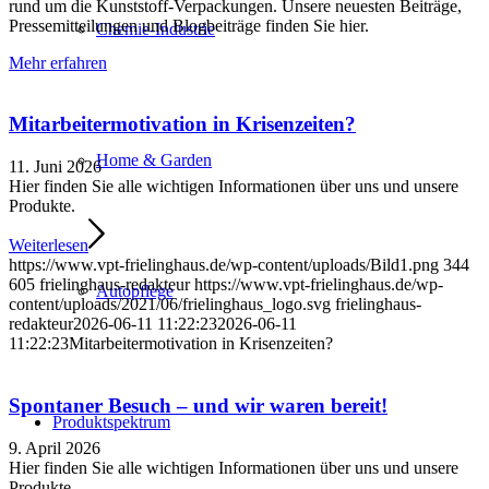
rund um die Kunststoff-Verpackungen. Unsere neuesten Beiträge,
Pressemitteilungen und Blogbeiträge finden Sie hier.
Chemie-Industrie
Mehr erfahren
Mitarbeitermotivation in Krisenzeiten?
Home & Garden
11. Juni 2026
Hier finden Sie alle wichtigen Informationen über uns und unsere
Produkte.
Weiterlesen
https://www.vpt-frielinghaus.de/wp-content/uploads/Bild1.png
344
605
frielinghaus-redakteur
https://www.vpt-frielinghaus.de/wp-
Autopflege
content/uploads/2021/06/frielinghaus_logo.svg
frielinghaus-
redakteur
2026-06-11 11:22:23
2026-06-11
11:22:23
Mitarbeitermotivation in Krisenzeiten?
Spontaner Besuch – und wir waren bereit!
Produktspektrum
9. April 2026
Hier finden Sie alle wichtigen Informationen über uns und unsere
Produkte.