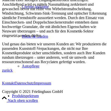
Anschließend wird es mittels Nassmahlung zerkleinert und
Chemie-Industrie
gewaschen bevor mit Hilfe von Wirbelstromabscheidung,
Windsichtung, Schwimm-Sink-Trennung und optischer Erkennung
sämtliche Fremdstoffe aussortiert werden. Durch den Einsatz von
Einschnecken- und Doppelschneckenextruder entstehen dann
hochwertige Granulate, die mit ähnlichen Eigenschaften wie
Neuware überzeugen – und auch für den Kosmetik-Sektor
eingesetzt werden dürfen.
Home & Garden
Und genau das bieten wir unseren Kunden an: Wir produzieren die
passenden Kunststoff-Verpackungen, die nicht nur Ihre
Kosmetikprodukte sicher umschließen, sondern auch Ihre Kunden
rundum überzeugen – unter anderem, weil sie umwelt- und
ressourcenschonend aus Recyclaten gefertigt wurden.
Autopflege
zurück
Kontakt
Datenschutz
Impressum
Copyright © 2021 Frielinghaus GmbH
Produktspektrum
Nach oben scrollen