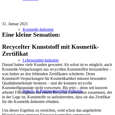
31. Januar 2021
Kosmetik-Industrie
Eine kleine Sensation:
Recycelter Kunststoff mit Kosmetik-
Zertifikat
Lebensmittel-Industrie
Darauf haben viele Kunden gewartet: Ab sofort ist es möglich, auch
Kosmetik-Verpackungen aus recycelten Kunststoffen herzustellen –
was bisher an den fehlenden Zertifikaten scheiterte. Denn
Kunststoff-Verpackungen für Kosmetikartikel müssen besondere
Qualitätsmerkmale besitzen – und die konnten recycelte
Kunststoffgranulate nicht vorweisen. Bis jetzt – denn seit kurzem
Wasch- & Reinigungsmittel-Industrie
arbeitet Frielinghaus mit einem Recyclat-Lieferanten zusammen, der
in der Lage ist, Kunststoffe so aufzubereiten, dass sie das Zertifikat
für die Kosmetik-Industrie erhalten.
Um dieses Ergebnis zu erreichen, wird schon das angelieferte
Material einer strengen Eingangskontrollen unterzogen.