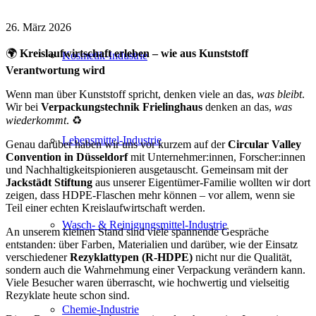
26. März 2026
🌍
Kreislaufwirtschaft erleben – wie aus Kunststoff
Kosmetik-Industrie
Verantwortung wird
Wenn man über Kunststoff spricht, denken viele an das,
was bleibt
.
Wir bei
Verpackungstechnik Frielinghaus
denken an das,
was
wiederkommt
. ♻️
Lebensmittel-Industrie
Genau darüber haben wir uns vor kurzem auf der
Circular Valley
Convention in Düsseldorf
mit Unternehmer:innen, Forscher:innen
und Nachhaltigkeitspionieren ausgetauscht. Gemeinsam mit der
Jackstädt Stiftung
aus unserer Eigentümer-Familie wollten wir dort
zeigen, dass HDPE-Flaschen mehr können – vor allem, wenn sie
Teil einer echten Kreislaufwirtschaft werden.
Wasch- & Reinigungsmittel-Industrie
An unserem kleinen Stand sind viele spannende Gespräche
entstanden: über Farben, Materialien und darüber, wie der Einsatz
verschiedener
Rezyklattypen (R‑HDPE)
nicht nur die Qualität,
sondern auch die Wahrnehmung einer Verpackung verändern kann.
Viele Besucher waren überrascht, wie hochwertig und vielseitig
Rezyklate heute schon sind.
Chemie-Industrie