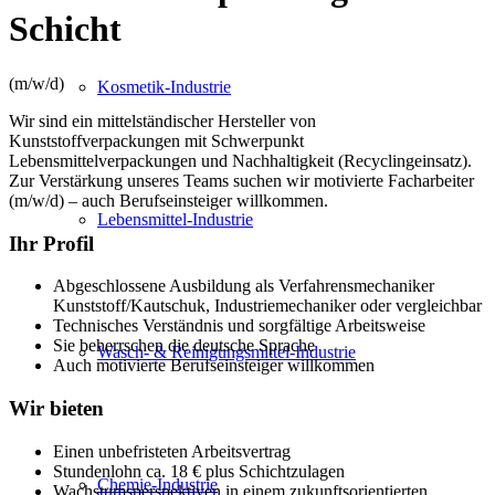
Schicht
(m/w/d)
Kosmetik-Industrie
Wir sind ein mittelständischer Hersteller von
Kunststoffverpackungen mit Schwerpunkt
Lebensmittelverpackungen und Nachhaltigkeit (Recyclingeinsatz).
Zur Verstärkung unseres Teams suchen wir motivierte Facharbeiter
(m/w/d) – auch Berufseinsteiger willkommen.
Lebensmittel-Industrie
Ihr Profil
Abgeschlossene Ausbildung als Verfahrensmechaniker
Kunststoff/Kautschuk, Industriemechaniker oder vergleichbar
Technisches Verständnis und sorgfältige Arbeitsweise
Sie beherrschen die deutsche Sprache
Wasch- & Reinigungsmittel-Industrie
Auch motivierte Berufseinsteiger willkommen
Wir bieten
Einen unbefristeten Arbeitsvertrag
Stundenlohn ca. 18 € plus Schichtzulagen
Chemie-Industrie
Wachstumsperspektiven in einem zukunftsorientierten