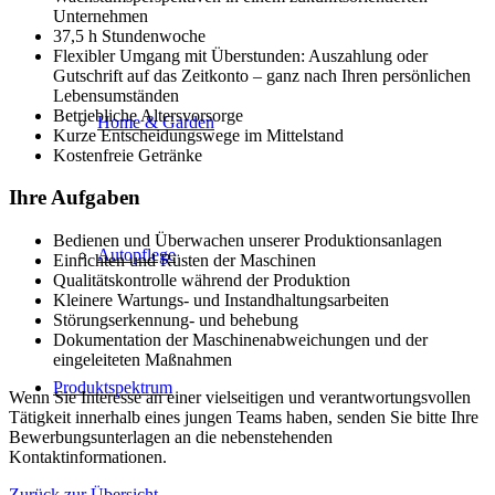
Unternehmen
37,5 h Stundenwoche
Flexibler Umgang mit Überstunden: Auszahlung oder
Gutschrift auf das Zeitkonto – ganz nach Ihren persönlichen
Lebensumständen
Betriebliche Altersvorsorge
Home & Garden
Kurze Entscheidungswege im Mittelstand
Kostenfreie Getränke
Ihre Aufgaben
Bedienen und Überwachen unserer Produktionsanlagen
Autopflege
Einrichten und Rüsten der Maschinen
Qualitätskontrolle während der Produktion
Kleinere Wartungs- und Instandhaltungsarbeiten
Störungserkennung- und behebung
Dokumentation der Maschinenabweichungen und der
eingeleiteten Maßnahmen
Produktspektrum
Wenn Sie Interesse an einer vielseitigen und verantwortungsvollen
Tätigkeit innerhalb eines jungen Teams haben, senden Sie bitte Ihre
Bewerbungsunterlagen an die nebenstehenden
Kontaktinformationen.
Zurück zur Übersicht