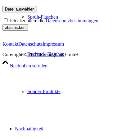
Sprüh-Flaschen
Ich akzeptiere die
Datenschutzbestimmungen
.
Please
leave
this
field
Kontakt
Datenschutz
Impressum
empty.
Rechteck-Flaschen
Copyright © 2021 Frielinghaus GmbH
Nach oben scrollen
Sonder-Produkte
Nachhaltigkeit