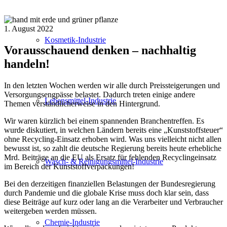
1. August 2022
Kosmetik-Industrie
Vorausschauend denken – nachhaltig
handeln!
In den letzten Wochen werden wir alle durch Preissteigerungen und
Versorgungsengpässe belastet. Dadurch treten einige andere
Lebensmittel-Industrie
Themen verständlicherweise in den Hintergrund.
Wir waren kürzlich bei einem spannenden Branchentreffen. Es
wurde diskutiert, in welchen Ländern bereits eine „Kunststoffsteuer“
ohne Recycling-Einsatz erhoben wird. Was uns vielleicht nicht allen
bewusst ist, so zahlt die deutsche Regierung bereits heute erhebliche
Mrd. Beiträge an die EU als Ersatz für fehlenden Recyclingeinsatz
Wasch- & Reinigungsmittel-Industrie
im Bereich der Kunststoffverpackungen!
Bei den derzeitigen finanziellen Belastungen der Bundesregierung
durch Pandemie und die globale Krise muss doch klar sein, dass
diese Beiträge auf kurz oder lang an die Verarbeiter und Verbraucher
weitergeben werden müssen.
Chemie-Industrie