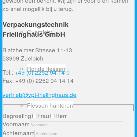
gewoon een bericht. Wij zijn er voor u en komen
zo snel mogelijk bij u terug.
Verpackungstechnik
Overzicht
Frielinghaus GmbH
Blatzheimer Strasse 11-13
53909 Zuelpich
Ronde flessen
Tel.:
+49 (0) 2252 94 14 0
Fax: +49 (0) 2252 94 14 14
vertrieb@vpt-frielinghaus.de
Flessen hanteren
Begroeting
Frau
Herr
Voornaam
Achternaam