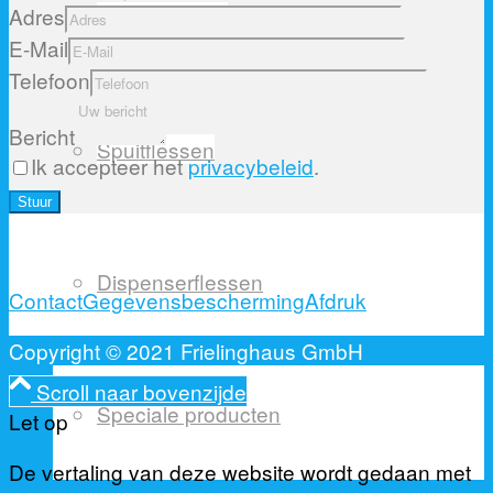
Adres
Ovale flessen
E-Mail
Telefoon
Bericht
Spuitflessen
Ik accepteer het
privacybeleid
.
Please
leave
this
Dispenserflessen
field
Contact
Gegevensbescherming
Afdruk
empty.
Copyright © 2021 Frielinghaus GmbH
Scroll naar bovenzijde
Speciale producten
Let op
De vertaling van deze website wordt gedaan met