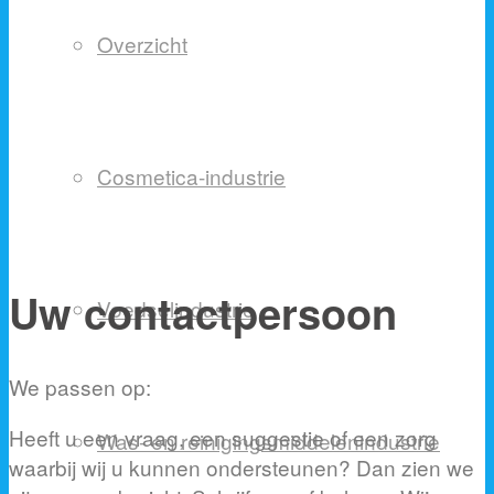
Overzicht
Cosmetica-industrie
Uw contactpersoon
Voedselindustrie
We passen op:
Heeft u een vraag, een suggestie of een zorg
Was- en reinigingsmiddelenindustrie
waarbij wij u kunnen ondersteunen? Dan zien we