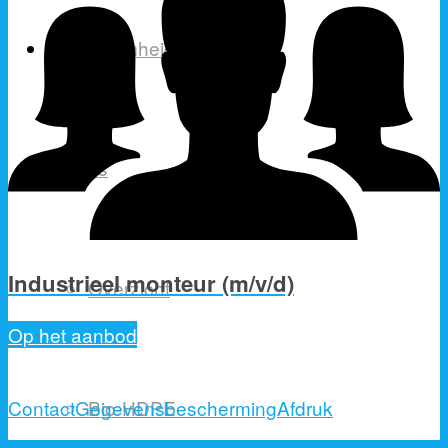
Duurzaamheid
Korrels
Industrieel monteur (m/v/d)
Overzicht
Op het aanbod
Contact
Gegevensbescherming
Afdruk
Bio-HDPE