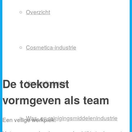
Overzicht
Cosmetica-industrie
De toekomst
Voedselindustrie
vormgeven als team
Was- en reinigingsmiddelenindustrie
Een veilige werkplek: