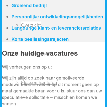
Groeiend bedrijf
Persoonlijke ontwikkelingsmogelijkheden
Overzicht
Langdurige klant- en leveranciersrelaties
Korte beslissingstrajecten
Onze huidige vacatures
Ronde flessen
Wij verheugen ons op u:
Wij zijn altijd op zoek naar gemotiveerde
Flessen hanteren
medewerkers. En als er op dit moment geen op
maat gemaakte baan voor u is, stuur ons dan uw
speculatieve sollicitatie – misschien komen we
samen.