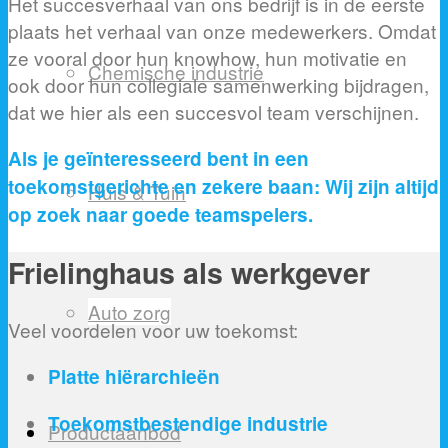
Het succesverhaal van ons bedrijf is in de eerste
plaats het verhaal van onze medewerkers. Omdat
ze vooral door hun knowhow, hun motivatie en
Chemische industrie
ook door hun collegiale samenwerking bijdragen,
dat we hier als een succesvol team verschijnen.
Als je geïnteresseerd bent in een
toekomstgerichte en zekere baan: Wij zijn altijd
Huis & Tuin
op zoek naar goede teamspelers.
Frielinghaus als werkgever
Auto zorg
Veel voordelen voor uw toekomst:
Platte hiërarchieën
Toekomstbestendige industrie
Productaanbod