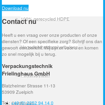
Download nu
100% gerecycled HDPE
Contact nu
Heeft u een vraag over onze producten of onze
diensten? Of een specifieke zorg? Schrijf ons dan
Hogedichtheidspolyethyleen
gewoon een bericht. Wij zijn er voor u en komen
zo snel mogelijk bij u terug.
Verpackungstechnik
Frielinghaus GmbH
Polypropyleen
Blatzheimer Strasse 11-13
53909 Zuelpich
Tel.:
+49 (0) 2252 94 14 0
Certificaten