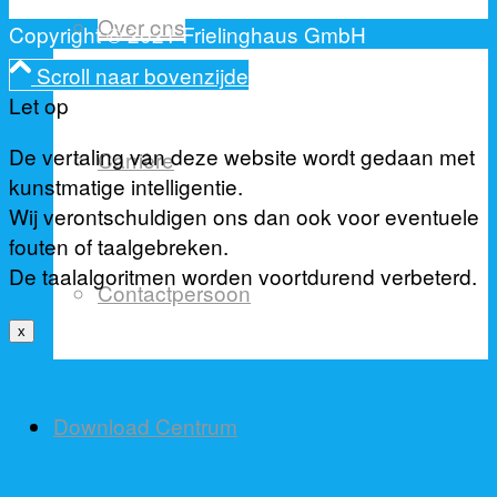
empty.
Over ons
Copyright © 2021 Frielinghaus GmbH
Scroll naar bovenzijde
Let op
De vertaling van deze website wordt gedaan met
Carrière
kunstmatige intelligentie.
Wij verontschuldigen ons dan ook voor eventuele
fouten of taalgebreken.
De taalalgoritmen worden voortdurend verbeterd.
Contactpersoon
x
Download Centrum