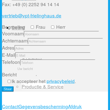
Fax: +49 (0) 2252 94 14 14
vertrieb@vpt-frielinghaus.de
Begroeting
Frau
Herr
Bedrijf
Voornaam
Achternaam
Adres
E-Mail
Overzicht
Telefoon
Bericht
Ik accepteer het
privacybeleid
.
Productie & Service
Please
leave
this
Contact
Gegevensbescherming
Afdruk
field