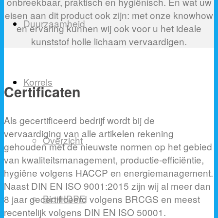
onbreekbaar, praktisch en hygiënisch. En wat uw
eisen aan dit product ook zijn: met onze knowhow
Duurzaamheid
en ervaring kunnen wij ook voor u het ideale
kunststof holle lichaam vervaardigen.
Korrels
Certificaten
Als gecertificeerd bedrijf wordt bij de
vervaardiging van alle artikelen rekening
Overzicht
gehouden met de nieuwste normen op het gebied
van kwaliteitsmanagement, productie-efficiëntie,
hygiëne volgens HACCP en energiemanagement.
Naast DIN EN ISO 9001:2015 zijn wij al meer dan
Bio-HDPE
8 jaar gecertificeerd volgens BRCGS en meest
recentelijk volgens DIN EN ISO 50001.