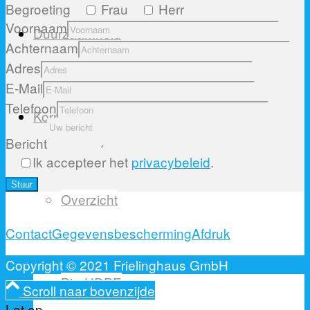
Begroeting
Frau
Herr
Voornaam
Duurzaamheid
Achternaam
Adres
E-Mail
Telefoon
Korrels
Bericht
Ik accepteer het
privacybeleid
.
Please
Overzicht
leave
this
Contact
Gegevensbescherming
Afdruk
field
empty.
Copyright © 2021 Frielinghaus GmbH
Bio-HDPE
Scroll naar bovenzijde
Let op