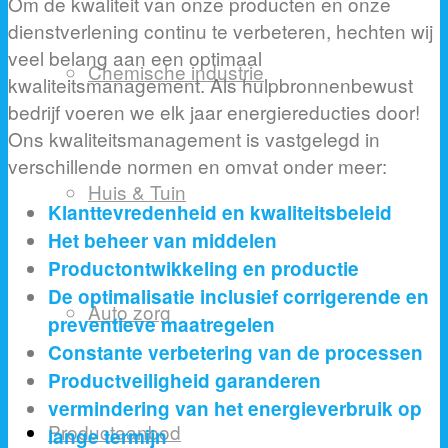
Om de kwaliteit van onze producten en onze
dienstverlening continu te verbeteren, hechten wij
veel belang aan een optimaal
Chemische industrie
kwaliteitsmanagement. Als hulpbronnenbewust
bedrijf voeren we elk jaar energiereducties door!
Ons kwaliteitsmanagement is vastgelegd in
verschillende normen en omvat onder meer:
Huis & Tuin
Klanttevredenheid en kwaliteitsbeleid
Het beheer van middelen
Productontwikkeling en productie
De optimalisatie inclusief corrigerende en
Auto zorg
preventieve maatregelen
Constante verbetering van de processen
Productveiligheid garanderen
vermindering van het energieverbruik op
Productaanbod
lange termijn