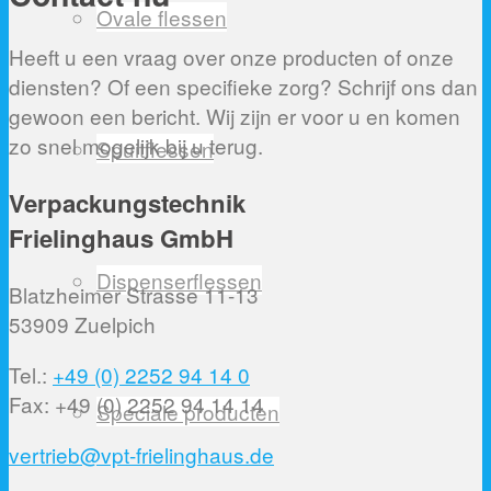
Ovale flessen
Heeft u een vraag over onze producten of onze
diensten? Of een specifieke zorg? Schrijf ons dan
gewoon een bericht. Wij zijn er voor u en komen
zo snel mogelijk bij u terug.
Spuitflessen
Verpackungstechnik
Frielinghaus GmbH
Dispenserflessen
Blatzheimer Strasse 11-13
53909 Zuelpich
Tel.:
+49 (0) 2252 94 14 0
Fax: +49 (0) 2252 94 14 14
Speciale producten
vertrieb@vpt-frielinghaus.de