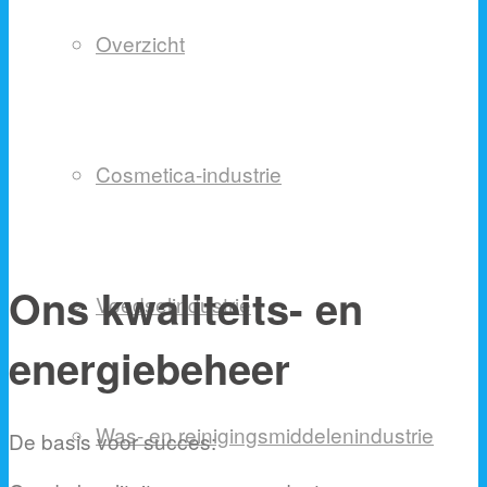
Overzicht
Cosmetica-industrie
Ons kwaliteits- en
Voedselindustrie
energiebeheer
Was- en reinigingsmiddelenindustrie
De basis voor succes: