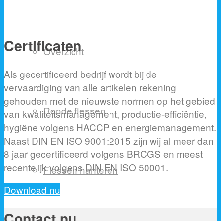
Certificaten
Overzicht
Als gecertificeerd bedrijf wordt bij de
vervaardiging van alle artikelen rekening
gehouden met de nieuwste normen op het gebied
Ronde flessen
van kwaliteitsmanagement, productie-efficiëntie,
hygiëne volgens HACCP en energiemanagement.
Naast DIN EN ISO 9001:2015 zijn wij al meer dan
8 jaar gecertificeerd volgens BRCGS en meest
recentelijk volgens DIN EN ISO 50001.
Flessen hanteren
Download nu
Contact nu