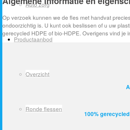
Algemene informatie en eigens
Auto zorg
Op verzoek kunnen we de fles met handvat precies 
ondoorzichtig is. U kunt ook beslissen of u uw pla
gerecycled HDPE of bio-HDPE. Overigens vind je i
Productaanbod
Overzicht
A
Ronde flessen
100% gerecycled