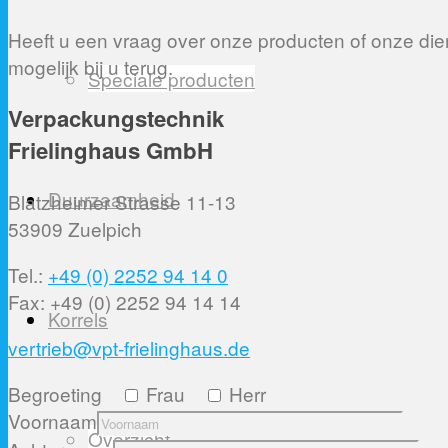
Heeft u een vraag over onze producten of onze dien
mogelijk bij u terug.
Speciale producten
Verpackungstechnik
Frielinghaus GmbH
Duurzaamheid
Blatzheimer Strasse 11-13
53909 Zuelpich
Tel.:
+49 (0) 2252 94 14 0
Fax: +49 (0) 2252 94 14 14
Korrels
vertrieb@vpt-frielinghaus.de
Begroeting
Frau
Herr
Voornaam
Overzicht