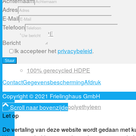
Achternaam
Adres
E-Mail
Telefoon
Bio-HDPE
Bericht
Ik accepteer het
privacybeleid
.
Please
leave
100% gerecycled HDPE
this
Contact
Gegevensbescherming
Afdruk
field
empty.
Copyright © 2021 Frielinghaus GmbH
Hogedichtheidspolyethyleen
Scroll naar bovenzijde
Let op
De vertaling van deze website wordt gedaan met kun