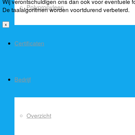
Wij verontschuldigen ons dan ook voor eventuele f
Polypropyleen
De taalalgoritmen worden voortdurend verbeterd.
x
Certificaten
Bedrijf
Overzicht