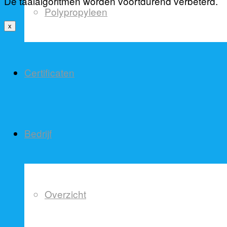
De taalalgoritmen worden voortdurend verbeterd.
Polypropyleen
x
Certificaten
Bedrijf
Overzicht