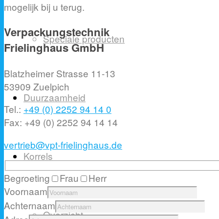
mogelijk bij u terug.
Verpackungstechnik
Speciale producten
Frielinghaus GmbH
Blatzheimer Strasse 11-13
53909 Zuelpich
Duurzaamheid
Tel.:
+49 (0) 2252 94 14 0
Fax: +49 (0) 2252 94 14 14
vertrieb@vpt-frielinghaus.de
Korrels
Begroeting
Frau
Herr
Voornaam
Achternaam
Overzicht