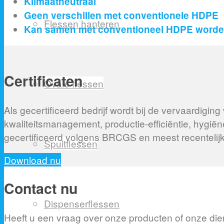
Klimaatneutraal
Geen verschillen met conventionele HDPE
Flessen hanteren
Kan samen met conventioneel HDPE worde
Certificaten
Ovale flessen
Als gecertificeerd bedrijf wordt bij de vervaardig
kwaliteitsmanagement, productie-efficiëntie, hyg
gecertificeerd volgens BRCGS en meest recenteli
Spuitflessen
Download nu
Contact nu
Dispenserflessen
Heeft u een vraag over onze producten of onze dien