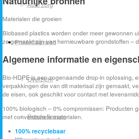
Natuurlijke bronnen
Auto zorg
Materialen die groeien
Biobased plastics worden onder meer gewonnen uit m
ze gemaakt zijn van hernieuwbare grondstoffen – de
Productaanbod
Algemene informatie en eigens
Bio-HDPE is een zogenaamde drop-in oplossing, er
Overzicht
verpakkingen die van dit materiaal zijn gemaakt, ver
de eisen, ook geschikt voor contact met levensmid
100% biologisch – 0% compromissen: Producten ge
Ronde flessen
met conventionele materialen.
100% recyclebaar