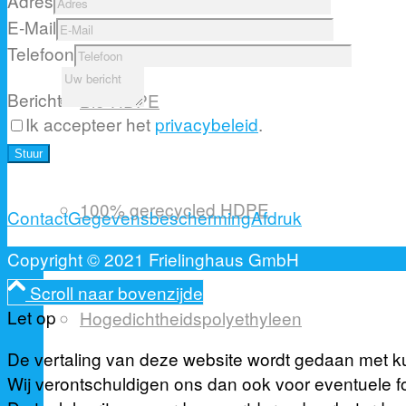
Adres
E-Mail
Telefoon
Bericht
Bio-HDPE
Ik accepteer het
privacybeleid
.
Please
leave
this
100% gerecycled HDPE
Contact
Gegevensbescherming
Afdruk
field
empty.
Copyright © 2021 Frielinghaus GmbH
Scroll naar bovenzijde
Let op
Hogedichtheidspolyethyleen
De vertaling van deze website wordt gedaan met kun
Wij verontschuldigen ons dan ook voor eventuele f