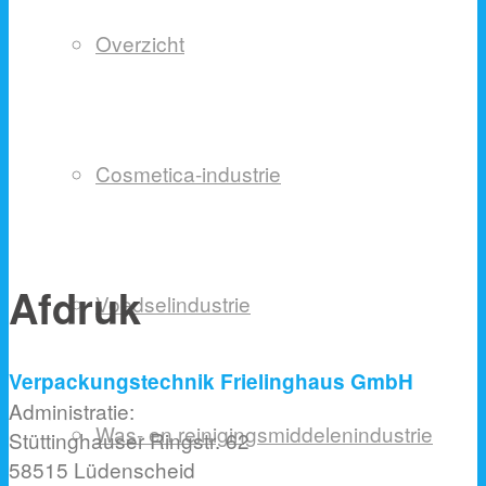
Overzicht
Cosmetica-industrie
Afdruk
Voedselindustrie
Verpackungstechnik Frielinghaus GmbH
Administratie:
Was- en reinigingsmiddelenindustrie
Stüttinghauser Ringstr. 62
58515 Lüdenscheid