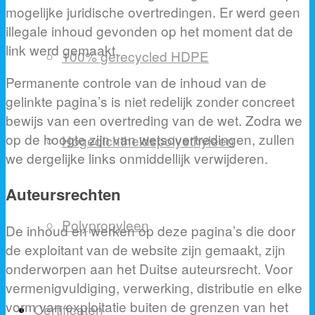
mogelijke juridische overtredingen. Er werd geen
illegale inhoud gevonden op het moment dat de
link werd gemaakt.
100% gerecycled HDPE
Permanente controle van de inhoud van de
gelinkte pagina’s is niet redelijk zonder concreet
bewijs van een overtreding van de wet. Zodra we
op de hoogte zijn van wetsovertredingen, zullen
Hogedichtheidspolyethyleen
we dergelijke links onmiddellijk verwijderen.
Auteursrechten
Polypropyleen
De inhoud en werken op deze pagina’s die door
de exploitant van de website zijn gemaakt, zijn
onderworpen aan het Duitse auteursrecht. Voor
vermenigvuldiging, verwerking, distributie en elke
vorm van exploitatie buiten de grenzen van het
Certificaten