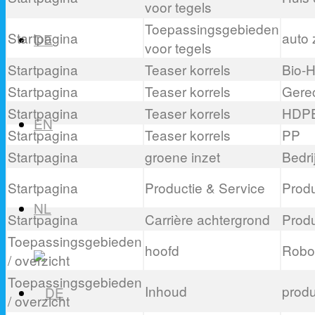
voor tegels
Toepassingsgebieden
Startpagina
auto 
DE
voor tegels
Startpagina
Teaser korrels
Bio-
Startpagina
Teaser korrels
Gere
Startpagina
Teaser korrels
HDP
EN
Startpagina
Teaser korrels
PP
Startpagina
groene inzet
Bedri
Startpagina
Productie & Service
Produ
NL
Startpagina
Carrière achtergrond
Produ
Toepassingsgebieden
hoofd
Robo
/ overzicht
Toepassingsgebieden
Inhoud
produ
/ overzicht