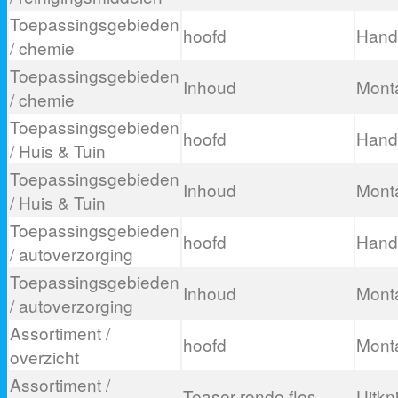
Toepassingsgebieden
hoofd
Hand
/ chemie
Toepassingsgebieden
Inhoud
Mont
/ chemie
Toepassingsgebieden
hoofd
Hand 
/ Huis & Tuin
Toepassingsgebieden
Inhoud
Mont
/ Huis & Tuin
Toepassingsgebieden
hoofd
Hand 
/ autoverzorging
Toepassingsgebieden
Inhoud
Mont
/ autoverzorging
Assortiment /
hoofd
Mont
overzicht
Assortiment /
Teaser ronde fles
Uitkn