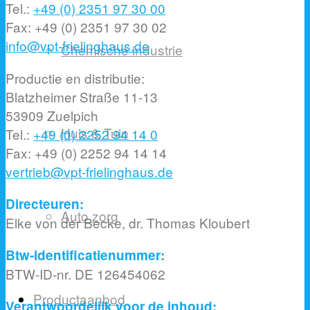
Tel.:
+49 (0) 2351 97 30 00
Fax: +49 (0) 2351 97 30 02
info@vpt-frielinghaus.de
Chemische industrie
Productie en distributie:
Blatzheimer Straße 11-13
53909 Zuelpich
Huis & Tuin
Tel.:
+49 (0) 2252 94 14 0
Fax: +49 (0) 2252 94 14 14
vertrieb@vpt-frielinghaus.de
Directeuren:
Auto zorg
Elke von der Becke, dr. Thomas Kloubert
Btw-identificatienummer:
BTW-ID-nr. DE 126454062
Productaanbod
Verantwoordelijk voor de inhoud: