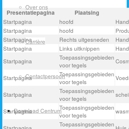
Over ons
Presentatiepagina
Plaatsing
Startpagina
hoofd
Hand
Startpagina
hoofd
Prod
Startpagina
Rechts uitgesneden
Hand 
Carrière
Startpagina
Links uitknippen
Hand 
Toepassingsgebieden
Startpagina
Cosm
voor tegels
Toepassingsgebieden
Contactpersoon
Startpagina
Voed
voor tegels
Toepassingsgebieden
Startpagina
sche
voor tegels
Toepassingsgebieden
Download Centrum
Startpagina
wasm
voor tegels
Toepassingsgebieden
Startpagina
Huis 