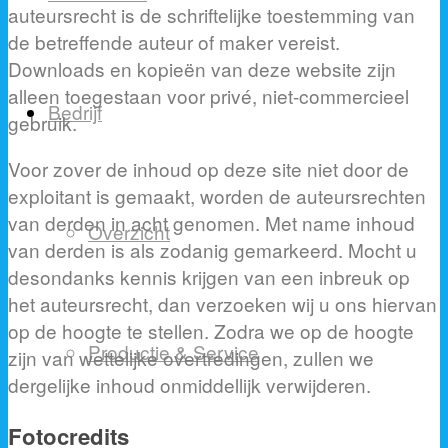
auteursrecht is de schriftelijke toestemming van
de betreffende auteur of maker vereist.
Downloads en kopieën van deze website zijn
alleen toegestaan voor privé, niet-commercieel
Bedrijf
gebruik.
Voor zover de inhoud op deze site niet door de
exploitant is gemaakt, worden de auteursrechten
van derden in acht genomen. Met name inhoud
Overzicht
van derden is als zodanig gemarkeerd. Mocht u
desondanks kennis krijgen van een inbreuk op
het auteursrecht, dan verzoeken wij u ons hiervan
op de hoogte te stellen. Zodra we op de hoogte
Productie & Service
zijn van wettelijke overtredingen, zullen we
dergelijke inhoud onmiddellijk verwijderen.
Fotocredits