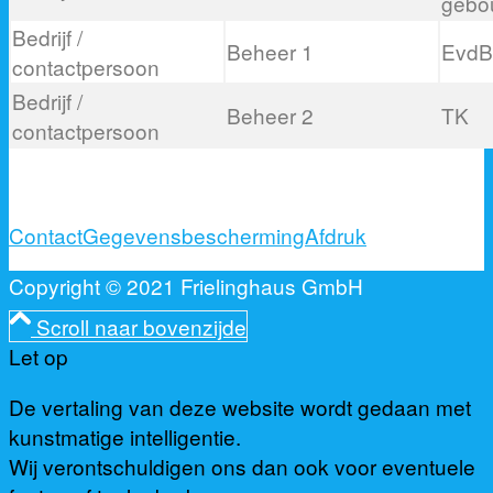
gebo
Bedrijf /
Beheer 1
EvdB
contactpersoon
Bedrijf /
Beheer 2
TK
contactpersoon
Contact
Gegevensbescherming
Afdruk
Copyright © 2021 Frielinghaus GmbH
Scroll naar bovenzijde
Let op
De vertaling van deze website wordt gedaan met
kunstmatige intelligentie.
Wij verontschuldigen ons dan ook voor eventuele