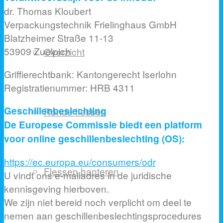
dr. Thomas Kloubert
Verpackungstechnik Frielinghaus GmbH
Blatzheimer Straße 11-13
53909 Zuelpich
Overzicht
Griffierechtbank: Kantongerecht Iserlohn
Registratienummer: HRB 4311
Geschillenbeslechting
Ronde flessen
De Europese Commissie biedt een platform
voor online geschillenbeslechting (OS):
https://ec.europa.eu/consumers/odr
Flessen hanteren
U vindt ons e-mailadres in de juridische
kennisgeving hierboven.
We zijn niet bereid noch verplicht om deel te
nemen aan geschillenbeslechtingsprocedures