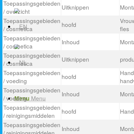
Toepassingsgebieden
Uitknippen
Mont
/ overzicht
Toepassingsgebieden
Vrou
hoofd
/ cosmetica
fles
Toepassingsgebieden
Inhoud
Mont
/ cosmetica
Toepassingsgebieden
Uitknippen
produ
/ cosmetica
Toepassingsgebieden
Hand
hoofd
/ voeding
handv
Toepassingsgebieden
Inhoud
Mont
/ voeding
Menu
Menu
Toepassingsgebieden
hoofd
Hand 
/ reinigingsmiddelen
Toepassingsgebieden
Inhoud
Mont
/ reinigingsmiddelen